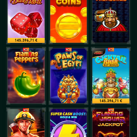
145.396,71 €
NEU
NEU
NEU
145.396,71 €
NEU
NEU