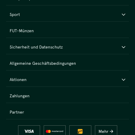
Sport
FUT-Münzen
Sicherheit und Datenschutz
Allgemeine Geschäftsbedingungen
Aktionen
Zahlungen
Partner
Mehr