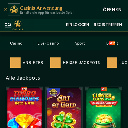
Casinia Anwendung
ÖFFNEN
Erhalte die App für das beste Spiel
EINLOGGEN
REGISTRIEREN
Casino
Live-Casino
Sport
Loot It
NEW
ANBIETER
HEISSE JACKPOTS
LUC
Alle Jackpots
NEU
NEU