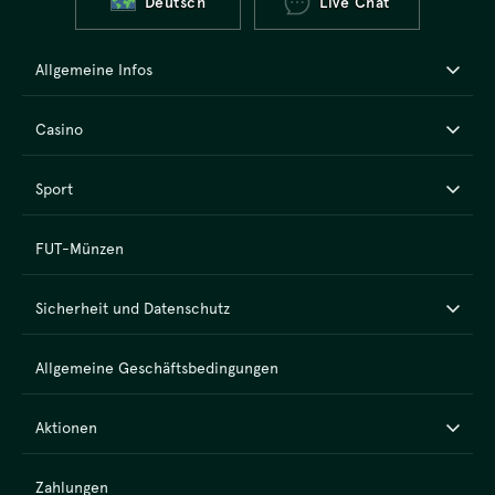
Deutsch
Live Chat
Allgemeine Infos
Casino
Sport
FUT-Münzen
Sicherheit und Datenschutz
Allgemeine Geschäftsbedingungen
Aktionen
Zahlungen