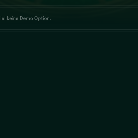
piel keine Demo Option.