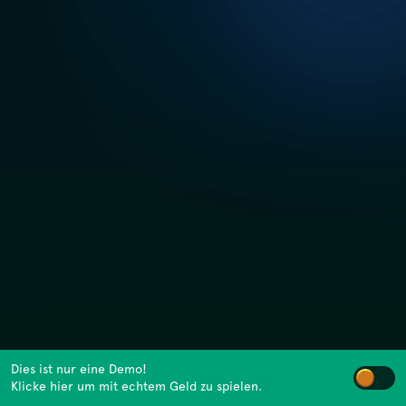
Dies ist nur eine Demo!
Klicke hier um mit echtem Geld zu spielen.