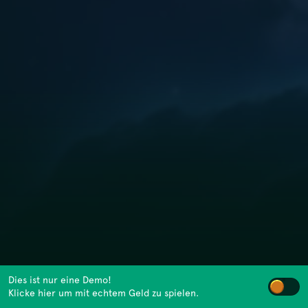
Dies ist nur eine Demo!
Klicke hier um mit echtem Geld zu spielen.