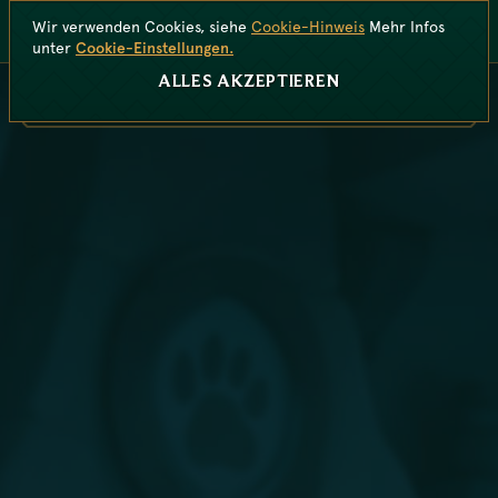
Wir verwenden Cookies, siehe
Cookie-Hinweis
Mehr Infos
unter
Cookie-Einstellungen.
ALLES AKZEPTIEREN