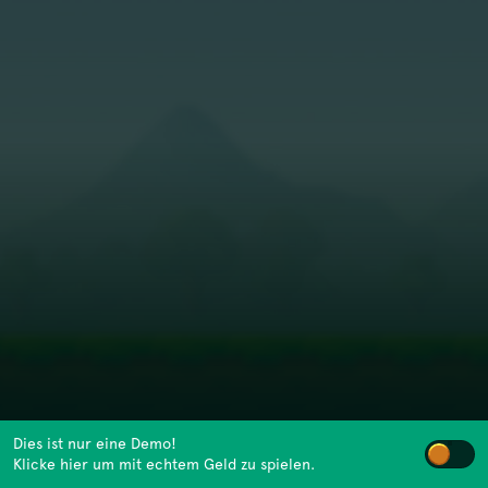
Dies ist nur eine Demo!
Klicke hier um mit echtem Geld zu spielen.