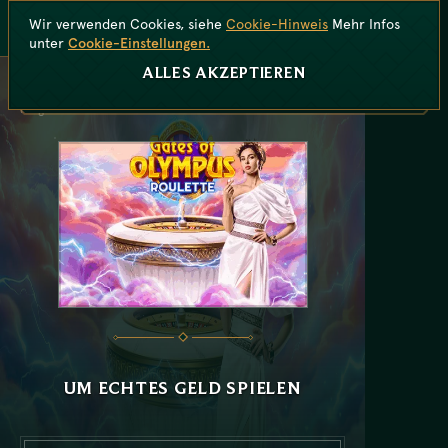
Wir verwenden Cookies, siehe
Cookie-Hinweis
Mehr Infos
unter
Cookie-Einstellungen.
ALLES AKZEPTIEREN
Gates of Olympus Roulette
Pragmatic Live
UM ECHTES GELD SPIELEN