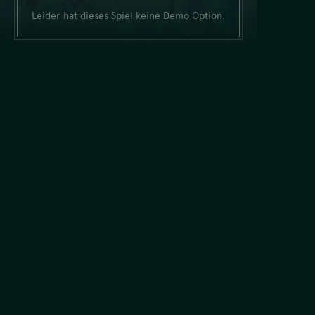
Leider hat dieses Spiel keine Demo Option.